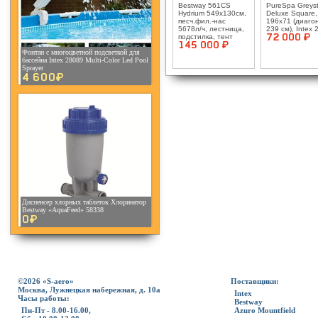
Bestway 561CS
PureSpa Greys
Hydrium 549х130см,
Deluxe Square,
песч.фил.-нас
196x71 (диаго
5678л/ч, лестница,
239 см), Intex
подстилка, тент
72 000 ¤
145 000 ¤
Фонтан с многоцветной подсветкой для
бассейна Intex 28089 Multi-Color Led Pool
Sprayer
4 600¤
Диспенсер хлорных таблеток Хлоринатор
Bestway «AquaFeed» 58338
0¤
©2026 «S-aero»
Поставщики:
Москва, Лужнецкая набережная, д. 10а
Intex
Часы работы:
Bestway
Пн-Пт - 8.00-16.00,
Azuro Mountfield