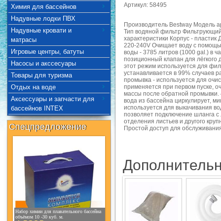
Артикул: 58495
Химия для бассейнов
Надувные лодки ПВХ
Производитель Bestway Модель а
Надувные кровати и
Тип водяной фильтр Фильтрующий
характеристики Корпус - пластик
матрасы
220-240V Очищает воду с помощь
Игровые центры, батуты
воды - 3785 литров (1000 gal.) в
позиционный клапан для лёгкого 
Насосы и акссесуары
этот режим используется для фил
устанавливается в 99% случаев р
Товары для туризма
промывка - используется для очис
Отдых на воде
применяется при первом пуске, о
массы после обратной промывки. 
Аксессуары и запчасти для
вода из бассейна циркулирует, ми
используется для выкачивания во
бассейнов INTEX
позволяет подключение шланга с
отделения листьев и другого кру
Спецпредложение
Простой доступ для обслуживания 
Дополнительн
Набор химии для плавательного бассейна
объёмом 10 -30 куб. м.