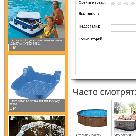
Оцените товар:
Достоинства:
Недостатки:
Комментарий:
Надувной БАР для охлаждения напитков,
122х97 см INTEX 58821
0¤
Часто смотрят
Пластиковая ванночка для ног BestWay
58308
0¤
Стальной бассейн
SPA бассейн