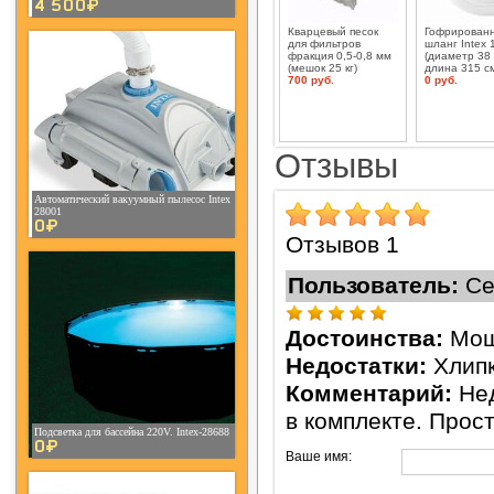
4 500¤
Кварцевый песок
Гофрирован
для фильтров
шланг Intex 
фракция 0,5-0,8 мм
(диаметр 38
(мешок 25 кг)
длина 315 с
700 руб.
0 руб.
Отзывы
Автоматический вакуумный пылесос Intex
28001
0¤
Отзывов 1
Пользователь:
Се
Достоинства:
Мощ
Недостатки:
Хлип
Комментарий:
Не
в комплекте. Прос
Подсветка для бассейна 220V. Intex-28688
0¤
Ваше имя: