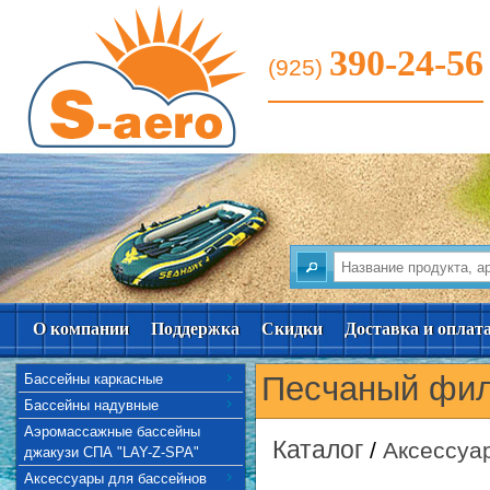
390-24-56
(925)
О компании
Поддержка
Скидки
Доставка и оплат
Песчаный филь
Бассейны каркасные
Бассейны надувные
Аэромассажные бассейны
Каталог
/
Аксессуа
джакузи СПА "LAY-Z-SPA"
Аксессуары для бассейнов