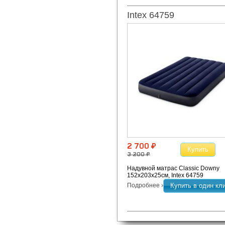
Intex 64759
2 700 ¤
Купить
3 200 ¤
Надувной матрас Classic Downy
152х203х25см, Intex 64759
Подробнее ›
Купить в один кл