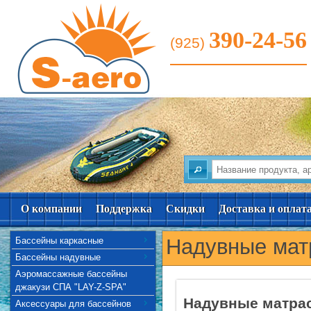
390-24-56
(925)
О компании
Поддержка
Скидки
Доставка и оплат
Надувные мат
Бассейны каркасные
Бассейны надувные
Аэромассажные бассейны
джакузи СПА "LAY-Z-SPA"
Надувные матра
Аксессуары для бассейнов