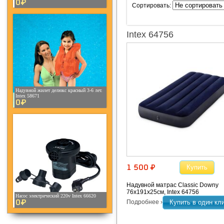
0¤
Сортировать:
Intex 64756
Надувной жилет делюкс красный 3-6 лет.
Intex 58671
0¤
Купить
1 500 ¤
Надувной матрас Classic Downy
76х191х25см, Intex 64756
Насос электрический 220v Intex 66620
0¤
Подробнее ›
Купить в один кл