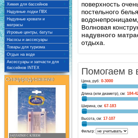
поверхность очен
Химия для бассейнов
постельного белья
Надувные лодки ПВХ
водонепроницаем,
Надувные кровати и
матрасы
Волновая констру
Игровые центры, батуты
надувного матра
Насосы и акссесуары
отдыха.
Товары для туризма
Отдых на воде
Аксессуары и запчасти для
бассейнов INTEX
Помогаем в 
Спецпредложение
Цена, руб:
Длина (или диаметр), см:
Ширина, см:
Высота, см:
Фильтр:
ЗАПЛАТКИ С КЛЕЕМ