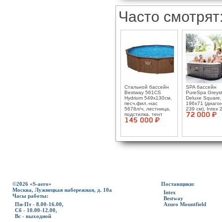
Часто смотрят
Стальной бассейн
SPA бассейн
Bestway 561CS
PureSpa Greys
Hydrium 549х130см,
Deluxe Square,
песч.фил.-нас
196x71 (диаго
5678л/ч, лестница,
239 см), Intex
подстилка, тент
72 000 ¤
145 000 ¤
©2026 «S-aero»
Поставщики:
Москва, Лужнецкая набережная, д. 10а
Intex
Часы работы:
Bestway
Пн-Пт - 8.00-16.00,
Azuro Mountfield
Сб - 10.00-12.00,
Вс - выходной