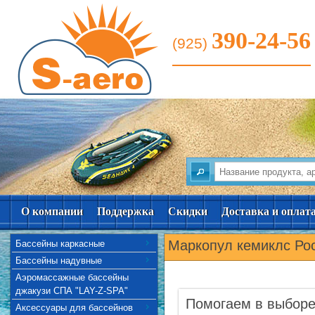
390-24-56
(925)
О компании
Поддержка
Скидки
Доставка и оплат
Маркопул кемиклс Ро
Бассейны каркасные
Бассейны надувные
Аэромассажные бассейны
джакузи СПА "LAY-Z-SPA"
Помогаем в выбор
Аксессуары для бассейнов