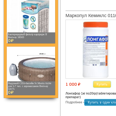
Маркопул Кемиклс 011
Бактерицидный фильтр картридж II
Bestway 58503
0¤
Надувной СПА-бассейн St.Moritz AirJet
Купить
1 000 ¤
для 5-7 чел. с аэромассажем Bestway
54175
0¤
Лонгафор 1кг по20гр(таблетиров
препарат)
Подробнее ›
Купить в один кл