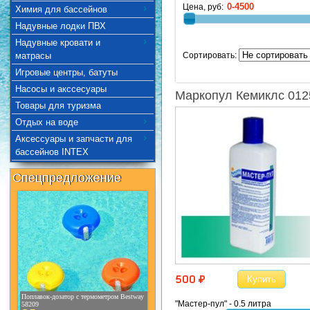
Цена, руб:
Химия для бассейнов
Надувные лодки ПВХ
Надувные кровати и
Сортировать:
матрасы
Игровые центры, батуты
Насосы и акссесуары
Маркопул Кемиклс 012
Товары для туризма
Отдых на воде
Аксессуары и запчасти для
бассейнов INTEX
Спецпредложение
Купить
500 ¤
Поплавок-дозатор с термометром Bestway
"Мастер-пул" - 0.5 литра
58209