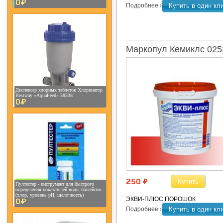
0¤
Подробнее ›
Купить в один кл
Маркопул Кемиклс 025
Диспенсер хлорных таблеток Хлоринатор
Bestway «AquaFeed» 58338
0¤
Купить
250 ¤
Пултестер - инструмент для быстрого
определения показателей воды бассейнов
(хлор, уровень рН, щёлочность)
ЭКВИ-ПЛЮС ПОРОШОК
0¤
Подробнее ›
Купить в один кл