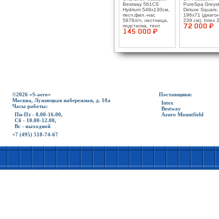
Bestway 561CS
PureSpa Greys
Hydrium 549х130см,
Deluxe Square,
песч.фил.-нас
196x71 (диаго
5678л/ч, лестница,
239 см), Intex
подстилка, тент
72 000 ¤
145 000 ¤
©2026 «S-aero»
Поставщики:
Москва, Лужнецкая набережная, д. 10а
Intex
Часы работы:
Bestway
Пн-Пт - 8.00-16.00,
Azuro Mountfield
Сб - 10.00-12.00,
Вс - выходной
+7 (495) 518-74-67