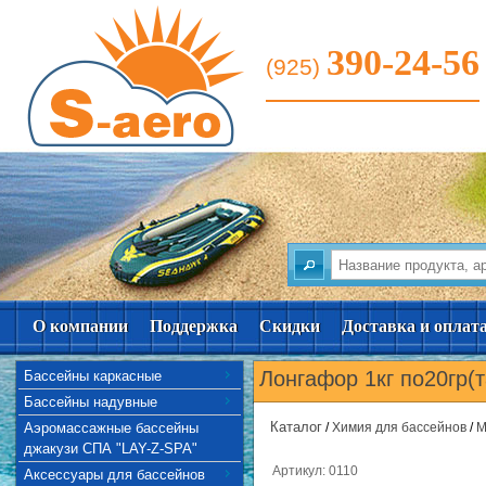
390-24-56
(925)
О компании
Поддержка
Скидки
Доставка и оплат
Лонгафор 1кг по20гр(
Бассейны каркасные
Бассейны надувные
Каталог
Аэромассажные бассейны
/
Химия для бассейнов
/
М
джакузи СПА "LAY-Z-SPA"
Артикул: 0110
Аксессуары для бассейнов