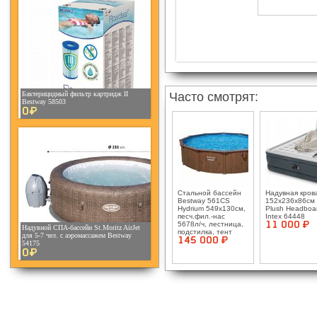
Часто смотрят:
Бактерицидный фильтр картридж II
Bestway 58503
0¤
Стальной бассейн
Надувная кров
Bestway 561CS
152х236х86см 
Hydrium 549х130см,
Plush Headboa
песч.фил.-нас
Intex 64448
5678л/ч, лестница,
11 000 ¤
Надувной СПА-бассейн St.Moritz AirJet
подстилка, тент
для 5-7 чел. с аэромассажем Bestway
145 000 ¤
54175
0¤