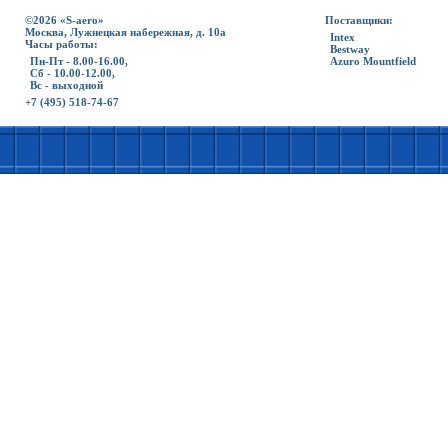
©2026 «S-aero»
Поставщики:
Москва, Лужнецкая набережная, д. 10а
Intex
Часы работы:
Bestway
Пн-Пт - 8.00-16.00,
Azuro Mountfield
Сб - 10.00-12.00,
Вс - выходной
+7 (495) 518-74-67