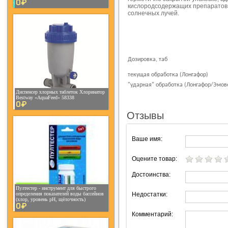
0¤
кислородсодержащих препаратов; 
солнечных лучей.
Дозировка, таб
текущая обработка (Лонгафор)
"ударная" обработка (Лонгафор/Эмов
Диспенсер хлорных таблеток Хлоринатор
Bestway «AquaFeed» 58338
0¤
Отзывы
Ваше имя:
Оцените товар:
Достоинства:
Пултестер - инструмент для быстрого
определения показателей воды бассейнов
Недостатки:
(хлор, уровень рН, щёлочность)
0¤
Комментарий: