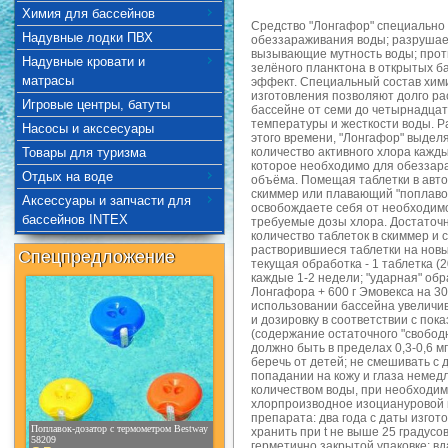
Химия для бассейнов
Средство "Лонгафор" специально
Надувные лодки ПВХ
обеззараживания воды; разрушае
вызывающие мутность воды; прот
Надувные кровати и
зелёного планктона в открытых б
матрасы
эффект. Специальный состав хими
изготовления позволяют долго ра
Игровые центры, батуты
бассейне от семи до четырнадцат
температуры и жесткости воды. Р
Насосы и акссесуары
этого времени, "Лонгафор" выдел
Товары для туризма
количество активного хлора каждый
которое необходимо для обеззар
Отдых на воде
объёма. Помещая таблетки в автох
скиммер или плавающий "поплаво
Аксессуары и запчасти для
освобождаете себя от необходимо
бассейнов INTEX
требуемые дозы хлора. Достаточ
количество таблеток в скиммер и
растворившиеся таблетки на нов
Спецпредложение
текущая обработка - 1 таблетка (
каждые 1-2 недели; "ударная" обра
Лонгафора + 600 г Эмовекса на 30
использовании бассейна увеличи
и дозировку в соответствии с пок
(содержание остаточного "свободн
должно быть в пределах 0,3-0,6 м
беречь от детей; не смешивать с 
попадании на кожу и глаза неме
количеством воды, при необходимо
хлорпроизводное изоциануровой 
препарата: два года с даты изгот
Поплавок-дозатор с термометром Bestway
хранить при t не выше 25 градусо
58209
герметично закрытой упаковке; вд