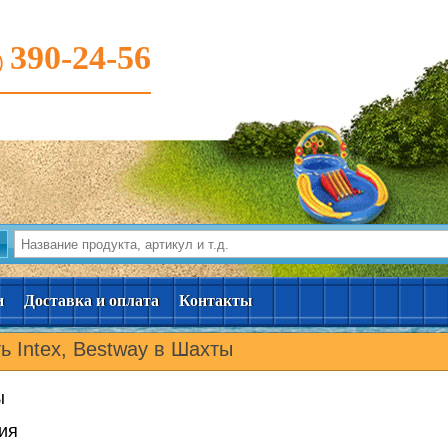
390-24-56
)
и
Доставка и оплата
Контакты
ь Intex, Bestway в Шахты
ы
ия