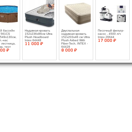
й бассейн
Надувная кровать
Двуспальная
Песочный фильтр-
 561CS
152х236х86см Ultra
надувная кровать
насос , 4500 л/ч
 549х130см,
Plush Headboard
152х203х46 см Ultra
Intex 26644
л.-нас
Intex 64448
Plush Airbed With
17 000 ¤
, лестница,
11 000 ¤
Fiber-Tech, INTEX -
ка, тент
64428
00 ¤
8 000 ¤