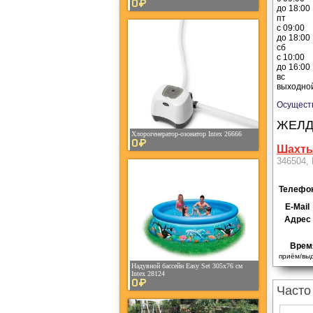
0¤
до 18:00
пт
с 09:00
до 18:00
сб
с 10:00
до 16:00
вс
выходно
Осущест
ЖЕЛД
Хлорогенератор-озонатор Intex 26666
0¤
Шахт
346504, 
Телефо
E-Mail
Адрес
Врем
приём/выд
Надувной бассейн Easy Set 305x76 см
Intex 28124
0¤
Часто