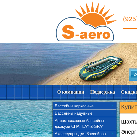
(925
О компании
Поддержка
Скидк
Купит
Бассейны каркасные
Бассейны надувные
Аэромассажные бассейны
Шахт
джакузи СПА "LAY-Z-SPA"
Энерг
Аксессуары для бассейнов