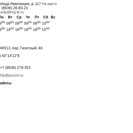
обеда Революции, д. 117
На карте
 (8636) 28-83-23
axty@nrg-tk.ru
Пн
Вт
Ср
Чт
Пт
Сб
Вс
00
00
00
00
00
00
9
09
09
09
09
10
00
00
00
00
00
00
8
18
18
18
18
15
46513, пер. Газетный, 4б
N 40°14′12″E
н
+7 (8636) 279-353
hty@pecom.ru
работы