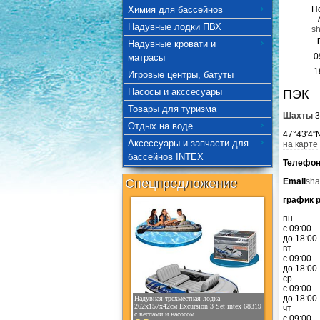
Химия для бассейнов
П
+7
Надувные лодки ПВХ
sh
Надувные кровати и
0
матрасы
1
Игровые центры, батуты
Насосы и акссесуары
ПЭК
Товары для туризма
Шахты
3
Отдых на воде
47°43′4″
Аксессуары и запчасти для
на карте
бассейнов INTEX
Телефо
Спецпредложение
Email
sha
график 
пн
с 09:00
до 18:00
вт
с 09:00
до 18:00
ср
с 09:00
до 18:00
Надувная трехместная лодка
262х157х42см Excursion 3 Set intex 68319
чт
с веслами и насосом
с 09:00