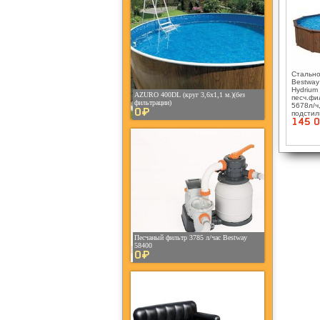
Стально
Bestway
Hydrium
AZURO 400DL (круг 3,6х1,1 м.)(без
песч.фи
фильтрации)
5678л/ч
0¤
подстил
145 0
Песчаный фильтр 3785 л/час Bestway
58400
0¤