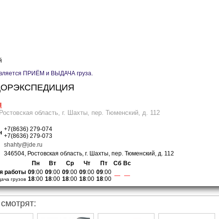
й
вляется ПРИЁМ и ВЫДАЧА груза.
ОРЭКСПЕДИЦИЯ
ы
Ростовская область, г. Шахты, пер. Тюменский, д. 112
+7(8636) 279-074
н
+7(8636) 279-073
shahty@jde.ru
346504, Ростовская область, г. Шахты, пер. Тюменский, д. 112
Пн
Вт
Ср
Чт
Пт
Сб
Вс
я работы
09
:00
09
:00
09
:00
09
:00
09
:00
—
—
18
:00
18
:00
18
:00
18
:00
18
:00
ача грузов
 смотрят: