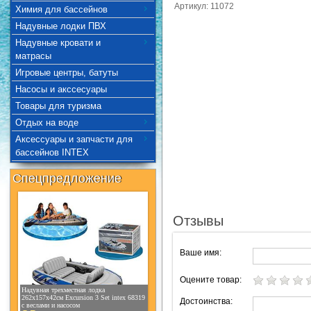
Артикул: 11072
Химия для бассейнов
Надувные лодки ПВХ
Надувные кровати и
матрасы
Игровые центры, батуты
Насосы и акссесуары
Товары для туризма
Отдых на воде
Аксессуары и запчасти для
бассейнов INTEX
Спецпредложение
Отзывы
Ваше имя:
Оцените товар:
Надувная трехместная лодка
262х157х42см Excursion 3 Set intex 68319
Достоинства:
с веслами и насосом