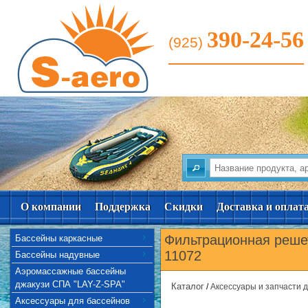
390-24-56
(925)
О компании
Поддержка
Скидки
Доставка и оплат
Фильтрационная решет
Бассейны каркасные
11072
Бассейны надувные
Аэромассажные бассейны
джакузи СПА "LAY-Z-SPA"
Каталог
/
Аксессуары и запчасти 
Аксессуары для бассейнов