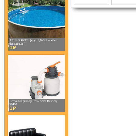
AZURO 400DL (круг 3,6х1,1 м.)(без
фильтрации)
0¤
Песчаный фильтр 3785 л/час Bestway
58400
0¤