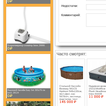
0¤
Недостатки:
Комментарий:
Хлорогенератор-озонатор Intex 26666
0¤
Часто смотрят:
Стальной бассейн
Надувная кров
Bestway 561CS
152х236х86см 
Надувной бассейн Easy Set 305x76 см
Hydrium 549х130см,
Plush Headboa
Intex 28124
песч.фил.-нас
Intex 64448
0¤
5678л/ч, лестница,
11 000 ¤
подстилка, тент
145 000 ¤